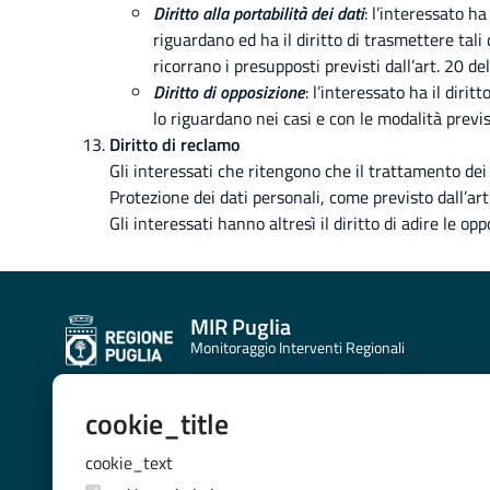
Diritto alla portabilità dei dati
: l’interessato h
riguardano ed ha il diritto di trasmettere tali
ricorrano i presupposti previsti dall’art. 20 d
Diritto di opposizione
: l’interessato ha il diri
lo riguardano nei casi e con le modalità previs
Diritto di reclamo
Gli interessati che ritengono che il trattamento dei
Protezione dei dati personali, come previsto dall’a
Gli interessati hanno altresì il diritto di adire le 
MIR Puglia
Monitoraggio Interventi Regionali
cookie_title
CONTATTI E INDIRIZZI
SEZIONE PROGRAMMAZIONE UNITARIA
cookie_text
VIA G. GENTILE 52,70100 - BARI