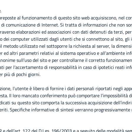
.
preposte al funzionamento di questo sito web acquisiscono, nel corso
i di comunicazione di Internet. Si tratta di informazioni che non son
averso elaborazioni ed associazioni con dati detenuti da terzi, perm
io dei computer utilizzati dagli utenti che si connettono al sito, gli
a, il metodo utilizzato nel sottoporre la richiesta al server, la dimen
er ed altri parametri relativi al sistema operativo e all’ambiente in
e anonime sull’uso del sito e per controllarne il corretto funzion
ati per l’accertamento di responsabilità in caso di ipotetici reati in
r più di pochi giorni.
one, l’utente è libero di fornire i dati personali riportati negli appo
esta. Il loro mancato conferimento può comportare l’impossibilità di 
indicati su questo sito comporta la successiva acquisizione dell’indir
seriti. Specifiche informative di sintesi verranno progressivamente 
R e dell’art. 122 del D.Lgs. 196/2003 e a seguito delle modalità sem