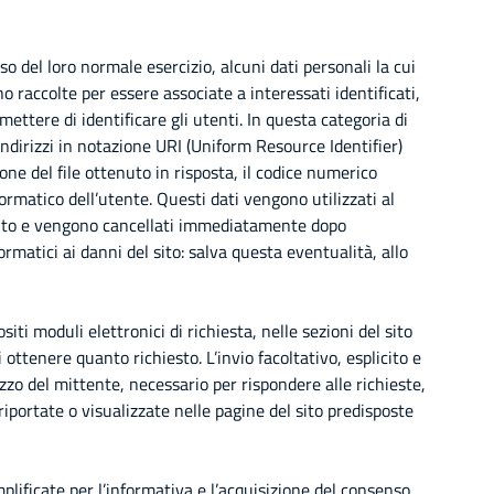
 del loro normale esercizio, alcuni dati personali la cui
o raccolte per essere associate a interessati identificati,
ettere di identificare gli utenti. In questa categoria di
 indirizzi in notazione URI (Uniform Resource Identifier)
sione del file ottenuto in risposta, il codice numerico
formatico dell’utente. Questi dati vengono utilizzati al
amento e vengono cancellati immediatamente dopo
formatici ai danni del sito: salva questa eventualità, allo
siti moduli elettronici di richiesta, nelle sezioni del sito
ottenere quanto richiesto. L’invio facoltativo, esplicito e
izzo del mittente, necessario per rispondere alle richieste,
riportate o visualizzate nelle pagine del sito predisposte
plificate per l’informativa e l’acquisizione del consenso