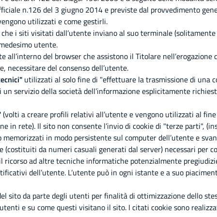
 Ufficiale n.126 del 3 giugno 2014 e previste dal provvedimento gen
engono utilizzati e come gestirli.
i che i siti visitati dall’utente inviano al suo terminale (solitame
el medesimo utente.
te all’interno del browser che assistono il Titolare nell’erogazione d
tre, necessitare del consenso dell’utente.
tecnici"
utilizzati al solo fine di "effettuare la trasmissione di un
un servizio della società dell’informazione esplicitamente richiesto
"
(volti a creare profili relativi all’utente e vengono utilizzati al fi
in rete). Il sito non consente l’invio di cookie di "terze parti", (ins
memorizzati in modo persistente sul computer dell’utente e svani
ne (costituiti da numeri casuali generati dal server) necessari per con
 il ricorso ad altre tecniche informatiche potenzialmente pregiudizi
ificativi dell’utente. L’utente può in ogni istante e a suo piacimen
l sito da parte degli utenti per finalità di ottimizzazione dello ste
enti e su come questi visitano il sito. I citati cookie sono realizza