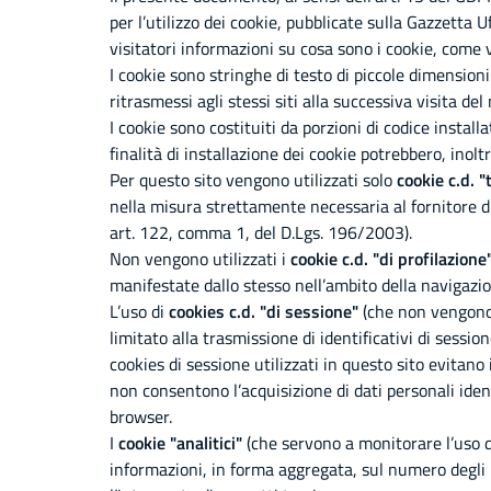
per l’utilizzo dei cookie, pubblicate sulla Gazzetta
visitatori informazioni su cosa sono i cookie, come v
I cookie sono stringhe di testo di piccole dimension
ritrasmessi agli stessi siti alla successiva visita d
I cookie sono costituiti da porzioni di codice installa
finalità di installazione dei cookie potrebbero, inol
Per questo sito vengono utilizzati solo
cookie c.d. "
nella misura strettamente necessaria al fornitore di 
art. 122, comma 1, del D.Lgs. 196/2003).
Non vengono utilizzati i
cookie c.d. "di profilazione
manifestate dallo stesso nell’ambito della navigazione 
L’uso di
cookies c.d. "di sessione"
(che non vengono 
limitato alla trasmissione di identificativi di sessio
cookies di sessione utilizzati in questo sito evitano
non consentono l’acquisizione di dati personali ident
browser.
I
cookie "analitici"
(che servono a monitorare l’uso de
informazioni, in forma aggregata, sul numero degli ut