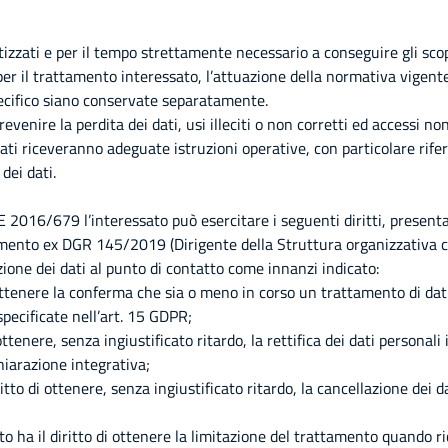
izzati e per il tempo strettamente necessario a conseguire gli scopi
per il trattamento interessato, l’attuazione della normativa vigen
specifico siano conservate separatamente.
venire la perdita dei dati, usi illeciti o non corretti ed accessi non
ati riceveranno adeguate istruzioni operative, con particolare rife
dei dati.
E 2016/679 l’interessato può esercitare i seguenti diritti, present
ttamento ex DGR 145/2019 (Dirigente della Struttura organizzativa 
ione dei dati al punto di contatto come innanzi indicato:
di ottenere la conferma che sia o meno in corso un trattamento di dat
specificate nell’art. 15 GDPR;
i ottenere, senza ingiustificato ritardo, la rettifica dei dati personal
iarazione integrativa;
iritto di ottenere, senza ingiustificato ritardo, la cancellazione dei
ato ha il diritto di ottenere la limitazione del trattamento quando r