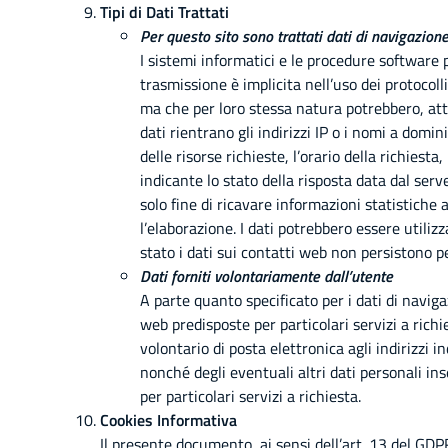
Tipi di Dati Trattati
Per questo sito sono trattati dati di navigazione
I sistemi informatici e le procedure software 
trasmissione è implicita nell’uso dei protocoll
ma che per loro stessa natura potrebbero, attr
dati rientrano gli indirizzi IP o i nomi a domin
delle risorse richieste, l’orario della richiest
indicante lo stato della risposta data dal serv
solo fine di ricavare informazioni statistich
l’elaborazione. I dati potrebbero essere utilizz
stato i dati sui contatti web non persistono pe
Dati forniti volontariamente dall’utente
A parte quanto specificato per i dati di navigazi
web predisposte per particolari servizi a richi
volontario di posta elettronica agli indirizzi 
nonché degli eventuali altri dati personali in
per particolari servizi a richiesta.
Cookies Informativa
Il presente documento, ai sensi dell’art. 13 del GDP