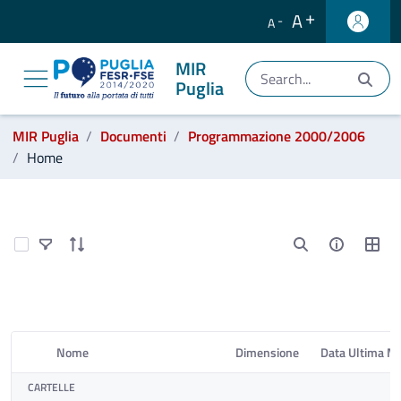
A
A
MIR
Puglia
Ti trovi in:
MIR Puglia
Documenti
Programmazione 2000/2006
Home
Programmazione 2000/2006
Select Items
Nome
Dimensione
Data Ultima Mo
Elemento Selezionato
CARTELLE