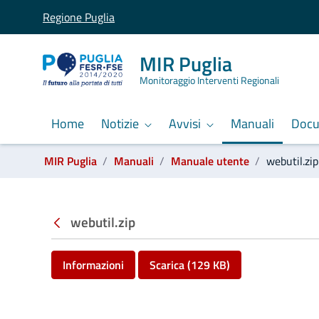
Regione Puglia
MIR Puglia
Monitoraggio Interventi Regionali
Home
Notizie
Avvisi
Manuali
Doc
Ti trovi in:
MIR Puglia
Manuali
Manuale utente
webutil.zip
Manuali
webutil.zip
Informazioni
Scarica (129 KB)