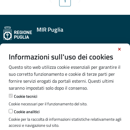
1
Pagina
MIR Puglia
CONTATTI E INDIRIZZI
Informazioni sull'uso dei cookies
SEZIONE PROGRAMMAZIONE UNITARIA
Questo sito web utilizza cookie essenziali per garantire il
VIA G. GENTILE 52,70100 - BARI
suo corretto funzionamento e cookie di terze parti per
fornire servizi erogati da portali esterni. Questi ultimi
Mail:
helpdeskmir@innova.puglia.it
saranno impostati solo dopo il consenso.
Pec:
attuazionedelprogramma@pec.rupar.puglia.it
Cookie tecnici
Cookie necessari per il funzionamento del sito.
Cookie analitici
Cookie per la raccolta di informazioni statistiche relativamente agli
Iniziativa finanziata con risorse del PO Puglia 2014/2020 -
accessi e navigazione sul sito.