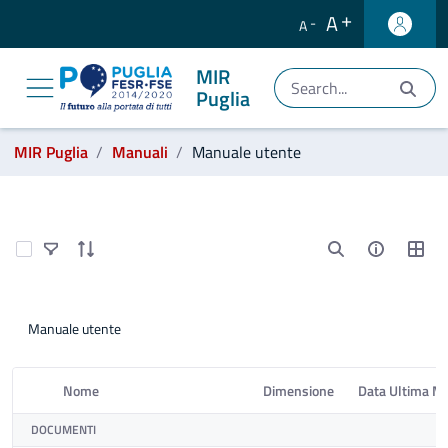
A
A
MIR
Puglia
Ti trovi in:
MIR Puglia
Manuali
Manuale utente
Manuali
Select Items
Manuale utente
Nome
Dimensione
Data Ultima Mo
Elemento Selezionato
DOCUMENTI