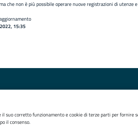
izione
rma che non è più possibile operare nuove registrazioni di utenze 
 aggiornamento
2022, 15:35
 il suo corretto funzionamento e cookie di terze parti per fornire s
po il consenso.
Iniziativa finanziata con riso