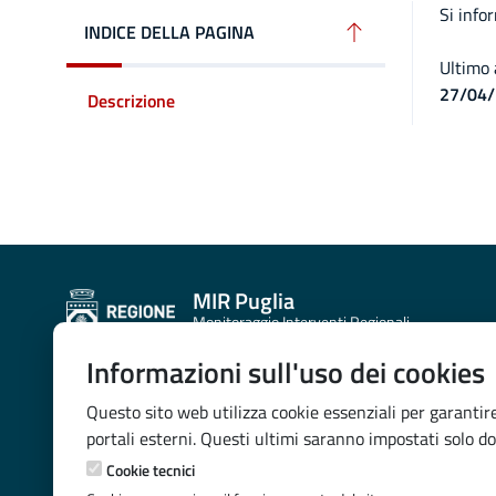
Descr
Si info
INDICE DELLA PAGINA
Ultimo
27/04/
Descrizione
MIR Puglia
Monitoraggio Interventi Regionali
Informazioni sull'uso dei cookies
CONTATTI E INDIRIZZI
Questo sito web utilizza cookie essenziali per garantire
SEZIONE PROGRAMMAZIONE UNITARIA
portali esterni. Questi ultimi saranno impostati solo do
VIA G. GENTILE 52,70100 - BARI
Cookie tecnici