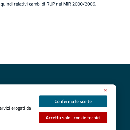
e quindi relativi cambi di RUP nel MIR 2000/2006.
Conferma le scelte
ervizi erogati da
Accetta solo i cookie tecnici
rse del PO Puglia 2014/2020 - Asse XIII e POC 2014/2020